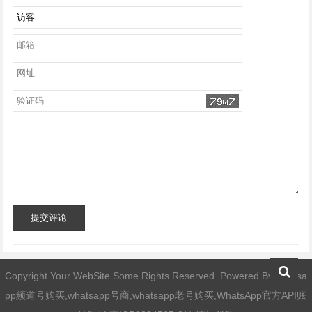
提交评论
Copyright Your WebSite.Some Rights Reserved. Powered By
whatsa
pp频道号购买,whatsapp号商,whatsapp老号购买,WhatsApp官方API账